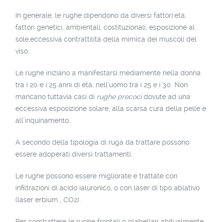
In generale, le rughe dipendono da diversi fattori:età,
fattori genetici, ambientali, costituzionali, esposizione al
sole,eccessiva contrattilità della mimica dei muscoli del
viso.
Le rughe iniziano a manifestarsi mediamente nella donna
tra i 20 e i 25 anni di età; nell’uomo tra i 25 e i 30. Non
mancano tuttavia casi di
rughe precoci
dovute ad una
eccessiva esposizione solare, alla scarsa cura della pelle e
all’inquinamento.
A secondo della tipologia di ruga da trattare possono
essere adoperati diversi trattamenti.
Le rughe possono essere migliorate e trattate con
infiltrazioni di acido ialuronico, o con laser di tipo ablativo
(laser erbium , CO2).
Per combattere le rughe frontali o glabellari abitualmente