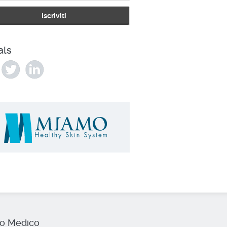
als
io Medico