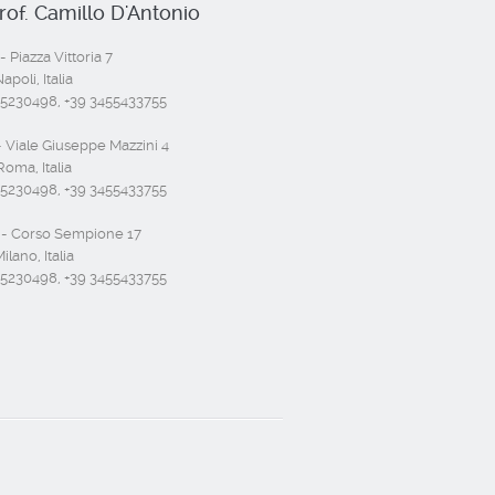
rof. Camillo D'Antonio
- Piazza Vittoria 7
poli, Italia
55230498, +39 3455433755
 Viale Giuseppe Mazzini 4
oma, Italia
55230498, +39 3455433755
- Corso Sempione 17
ilano, Italia
55230498, +39 3455433755