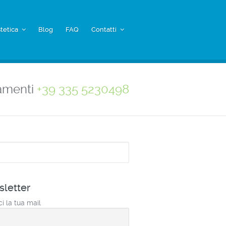
tetica
Blog
FAQ
Contatti
amenti
+39 335 5230498
a
letter
ci la tua mail