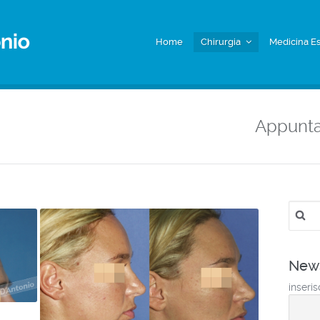
Home
Chirurgia
Medicina Es
Appunt
Ricerc
per:
News
inseris