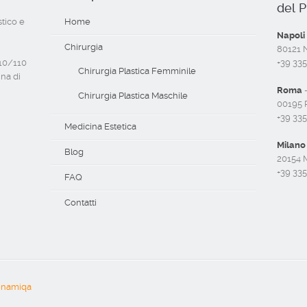
del P
stico e
Home
Napoli
Chirurgia
80121 Na
110/110
+39 33
Chirurgia Plastica Femminile
ina di
Roma
-
Chirurgia Plastica Maschile
00195 R
+39 33
Medicina Estetica
Milano
Blog
20154 M
+39 33
FAQ
Contatti
inamiqa