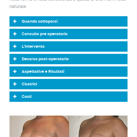
naturale.
Quando sottoporsi
Consulto pre operatorio
L’intervento
Decorso post-operatorio
Aspettative e Risultati
Cicatrici
Costi