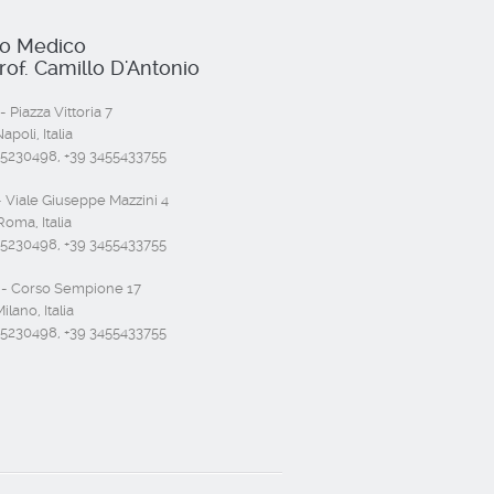
io Medico
rof. Camillo D'Antonio
- Piazza Vittoria 7
poli, Italia
55230498, +39 3455433755
 Viale Giuseppe Mazzini 4
oma, Italia
55230498, +39 3455433755
- Corso Sempione 17
ilano, Italia
55230498, +39 3455433755