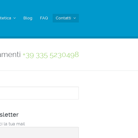
tetica
Blog
FAQ
Contatti
amenti
+39 335 5230498
a
letter
ci la tua mail