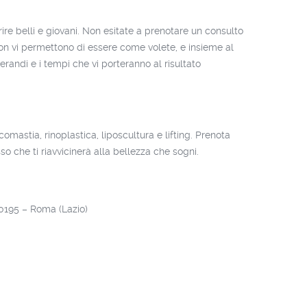
ire belli e giovani. Non esitate a prenotare un consulto
on vi permettono di essere come volete, e insieme al
randi e i tempi che vi porteranno al risultato
ecomastia, rinoplastica, liposcultura e lifting. Prenota
so che ti riavvicinerà alla bellezza che sogni.
0195
–
Roma
(
Lazio
)