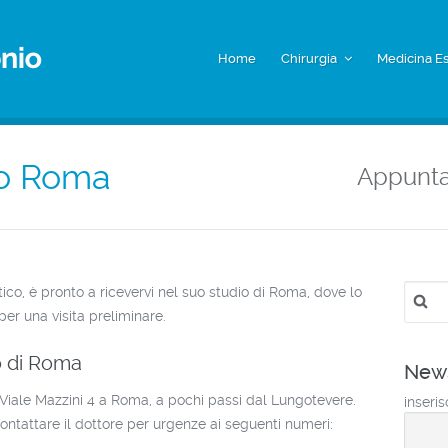
Home
Chirurgia
Medicina Es
co Roma
Appunt
Ricerc
tico, è pronto a ricevervi nel suo studio di Roma, dove lo
per:
er una visita preliminare.
o di Roma
News
n Viale Mazzini 4 a Roma, a pochi passi dal Lungotevere.
inseris
tattare il dottore per urgenze ai seguenti numeri: