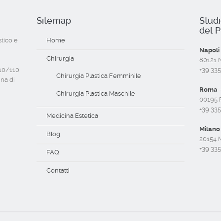
Sitemap
Stud
del P
stico e
Home
Napoli
Chirurgia
80121 Na
110/110
+39 33
Chirurgia Plastica Femminile
ina di
Roma
-
Chirurgia Plastica Maschile
00195 R
+39 33
Medicina Estetica
Milano
Blog
20154 M
+39 33
FAQ
Contatti