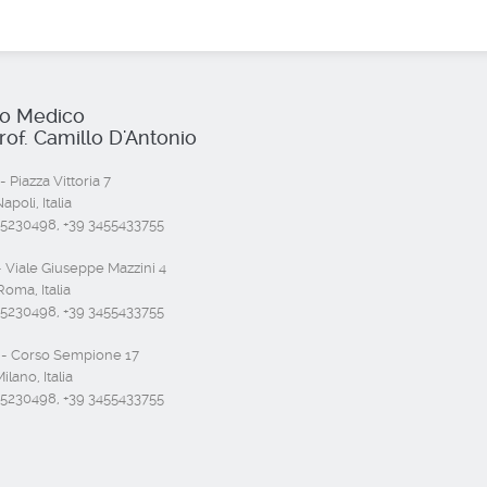
io Medico
rof. Camillo D'Antonio
- Piazza Vittoria 7
poli, Italia
55230498, +39 3455433755
 Viale Giuseppe Mazzini 4
oma, Italia
55230498, +39 3455433755
- Corso Sempione 17
ilano, Italia
55230498, +39 3455433755