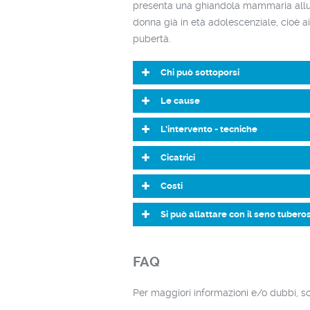
presenta una ghiandola mammaria allung
donna già in età adolescenziale, cioè ai
pubertà.
Chi può sottoporsi
Le cause
L’intervento - tecniche
Cicatrici
Costi
Si può allattare con il seno tubero
FAQ
Per maggiori informazioni e/o dubbi, so