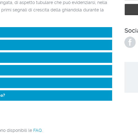
ata, di aspetto tubulare che può evidenziarsi, nella
 primi segnali di crescita della ghiandola durante la
Soci
so?
no disponibili le
FAQ
.