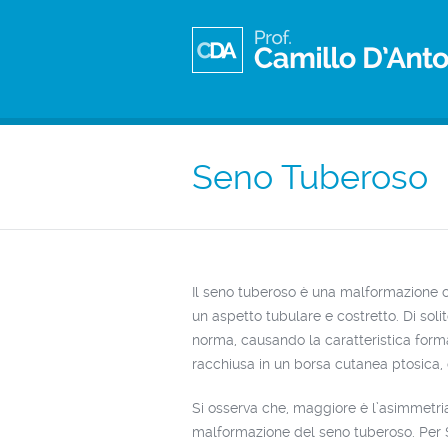
Seno Tuberoso
Il seno tuberoso è una malformazione 
un aspetto tubulare e costretto. Di sol
norma, causando la caratteristica form
racchiusa in un borsa cutanea ptosica,
Si osserva che, maggiore è l’asimmetri
malformazione del seno tuberoso. Per