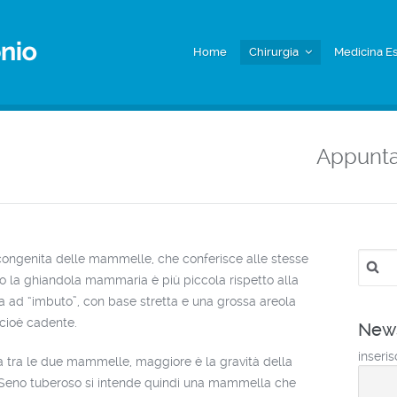
Home
Chirurgia
Medicina Es
Appunt
Ricerc
congenita delle mammelle, che conferisce alle stesse
per:
ito la ghiandola mammaria è più piccola rispetto alla
a ad “imbuto”, con base stretta e una grossa areola
 cioè cadente.
News
inseris
a tra le due mammelle, maggiore è la gravità della
 Seno tuberoso si intende quindi una mammella che