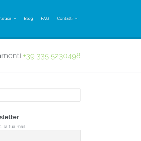
tetica
Blog
FAQ
Contatti
amenti
+39 335 5230498
a
letter
ci la tua mail