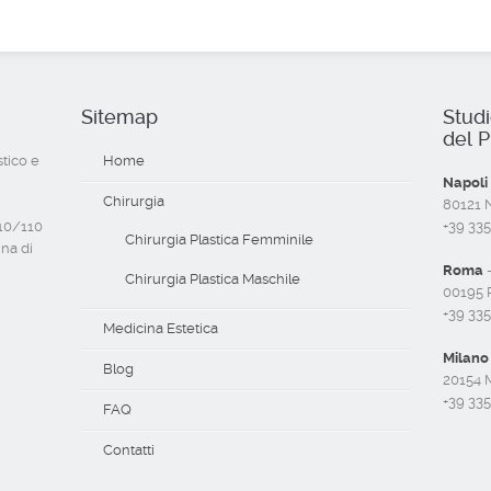
Sitemap
Stud
del P
stico e
Home
Napoli
Chirurgia
80121 Na
110/110
+39 33
Chirurgia Plastica Femminile
ina di
Roma
-
Chirurgia Plastica Maschile
00195 R
+39 33
Medicina Estetica
Milano
Blog
20154 M
+39 33
FAQ
Contatti