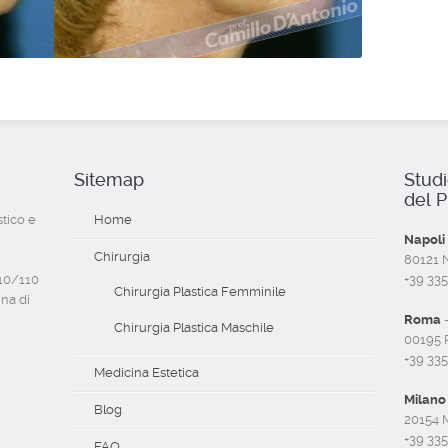
Sitemap
Stud
del P
stico e
Home
Napoli
Chirurgia
80121 Na
110/110
+39 33
Chirurgia Plastica Femminile
ina di
Roma
-
Chirurgia Plastica Maschile
00195 R
+39 33
Medicina Estetica
Milano
Blog
20154 M
+39 33
FAQ