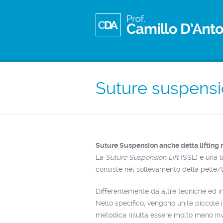
Suture suspensio
Suture Suspension anche detta lifting
La
Suture Suspension Lift
(SSL) è una ti
consiste nel sollevamento della pelle/t
Differentemente da altre tecniche ed int
Nello specifico, vengono unite piccole i
metodica risulta essere molto meno inv