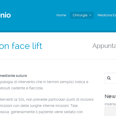
Home
Chirurgia
Medicina Es
n face lift
Appunt
Ricerc
 mediante sutura
per:
pologia di intervento che in termini semplici indica e
essuti cadente e flaccida.
News
erventi la SSL non prevede particolari punti di incisioni.
inseris
ncisioni con delle lunghe interne incisioni. Tale
asiva: generalmente il paziente viene sedato con