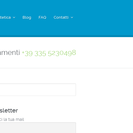
tetica
Blog
FAQ
Contatti
amenti
+39 335 5230498
a
letter
ci la tua mail