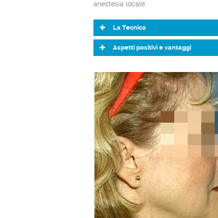
anestesia locale.
La Tecnica
Aspetti positivi e vantaggi
Anestesia locale o sedazione
Aspetto naturale ed armonioso
Risultato immediato
Non reversibile
Sicura