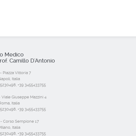
io Medico
rof. Camillo D'Antonio
- Piazza Vittoria 7
poli, Italia
55230498, +39 3455433755
 Viale Giuseppe Mazzini 4
oma, Italia
55230498, +39 3455433755
- Corso Sempione 17
ilano, Italia
55230498, +39 3455433755