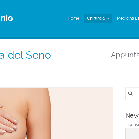
Home
Chirurgia
Medicina Es
ca del Seno
Appunt
Ricerc
per:
News
inseris