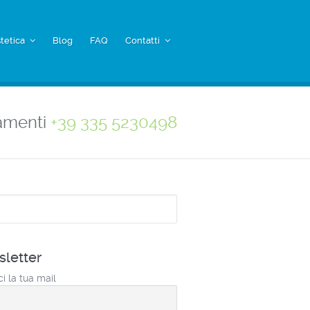
tetica
Blog
FAQ
Contatti
amenti
+39 335 5230498
a
letter
ci la tua mail