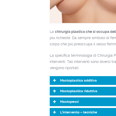
La
chirurgia plastica che si occupa del
più richieste. Da sempre simbolo di femm
corpo che più preoccupa il sesso femmin
La specifica terminologia di Chirurgia Pl
interventi. Tali interventi sono diversi t
vengono riportati.
Mastoplastica additiva
Mastoplastica riduttiva
Mastopessi
L’intervento – tecniche