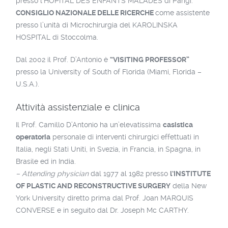
presso l’HOPITAL DES ENFANTS MALADES di Parigi.
CONSIGLIO NAZIONALE DELLE RICERCHE
come assistente
presso l’unità di Microchirurgia del KAROLINSKA
HOSPITAL di Stoccolma.
Dal 2002 il Prof. D’Antonio è
“VISITING PROFESSOR”
presso la University of South of Florida (Miami, Florida –
U.S.A.).
Attività assistenziale e clinica
Il Prof. Camillo D’Antonio ha un’elevatissima
casistica
operatoria
personale di interventi chirurgici effettuati in
Italia, negli Stati Uniti, in Svezia, in Francia, in Spagna, in
Brasile ed in India.
– Attending physician
dal 1977 al 1982 presso
l’INSTITUTE
OF PLASTIC AND RECONSTRUCTIVE SURGERY
della New
York University diretto prima dal Prof. Joan MARQUIS
CONVERSE e in seguito dal Dr. Joseph Mc CARTHY.